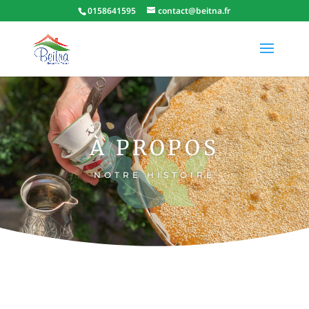
0158641595
contact@beitna.fr
À PROPOS
NOTRE HISTOIRE