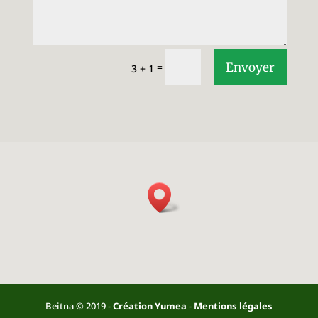
Envoyer
=
3 + 1
Beitna © 2019 -
Création Yumea
-
Mentions légales